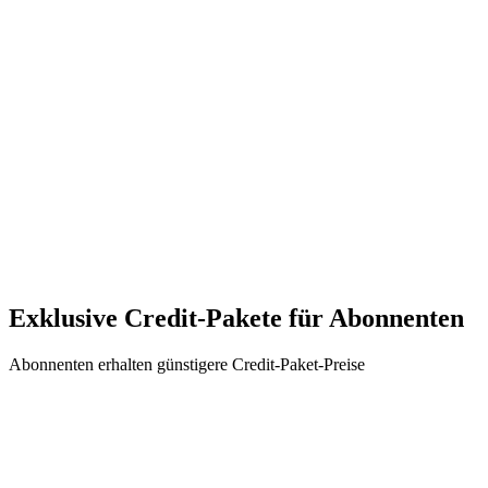
3.000 Credits/Monat
Alle KI-Modelle
Alle Video-Modelle
Alle Bild-Modelle
Max. Auflösung 4K
10 gleichzeitige Aufgaben
Höchste Warteschlangenpriorität
Unbegrenzter Verlauf
Kein Wasserzeichen
Exklusive Credit-Pakete für Abonnenten
Abonnenten erhalten günstigere Credit-Paket-Preise
Pro Package(Subscriber)
1600 credits for batch creation