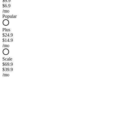
$9.9
$6.9
/mo
Popular
Plus
$24.9
$14.9
/mo
Scale
$69.9
$39.9
/mo
Starter
Perfekt für Einsteiger
$6.90
$9.9
/Monat
Jährliche Abrechnung