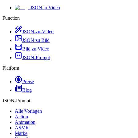
JSON to Video
Function
JSON-zu-Video
JSON zu Bild
Bild zu Video
JSON-Prompt
Platform
Preise
Blog
JSON-Prompt
Alle Vorlagen
Action
Animation
ASMR
Marke