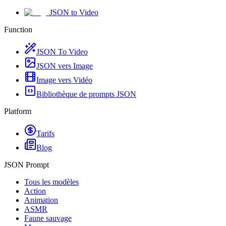
JSON to Video
Function
JSON To Video
JSON vers Image
Image vers Vidéo
Bibliothèque de prompts JSON
Platform
Tarifs
Blog
JSON Prompt
Tous les modèles
Action
Animation
ASMR
Faune sauvage