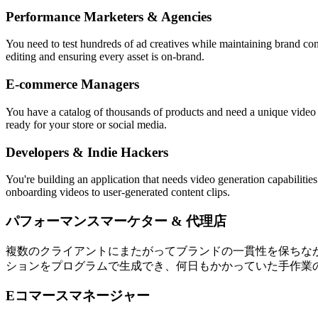
Performance Marketers & Agencies
You need to test hundreds of ad creatives while maintaining brand con
editing and ensuring every asset is on-brand.
E-commerce Managers
You have a catalog of thousands of products and need a unique video 
ready for your store or social media.
Developers & Indie Hackers
You're building an application that needs video generation capabilitie
onboarding videos to user-generated content clips.
パフォーマンスマーケター & 代理店
複数のクライアントにまたがってブランドの一貫性を保ちな
ションをプログラムで生成でき、何日もかかっていた手作業
Eコマースマネージャー