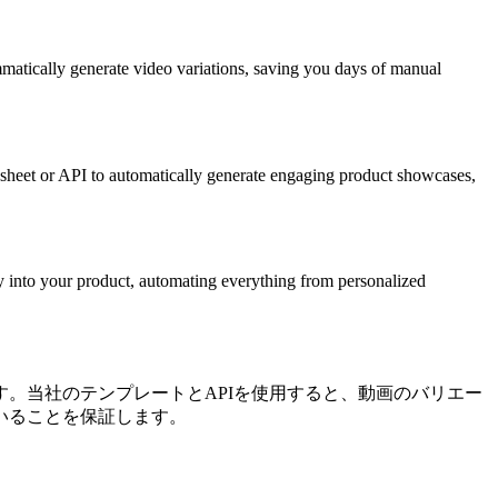
mmatically generate video variations, saving you days of manual
dsheet or API to automatically generate engaging product showcases,
tly into your product, automating everything from personalized
。当社のテンプレートとAPIを使用すると、動画のバリエー
いることを保証します。