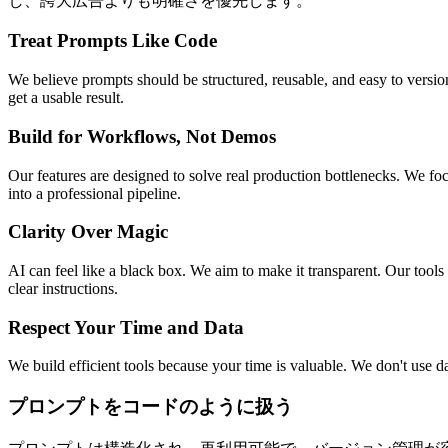
し、誇大広告よりも明確さを優先します。
Treat Prompts Like Code
We believe prompts should be structured, reusable, and easy to versio
get a usable result.
Build for Workflows, Not Demos
Our features are designed to solve real production bottlenecks. We foc
into a professional pipeline.
Clarity Over Magic
AI can feel like a black box. We aim to make it transparent. Our tool
clear instructions.
Respect Your Time and Data
We build efficient tools because your time is valuable. We don't use da
プロンプトをコードのように扱う