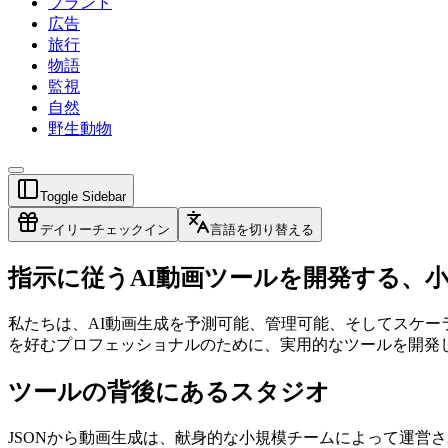
ブランド
広告
旅行
物語
監視
自然
野生動物
Toggle Sidebar
デイリーチェックイン
言語を切り替える
指示に従うAI動画ツールを開発する、
私たちは、AI動画生成を予測可能、管理可能、そしてスケ
を好むプロフェッショナルのために、実用的なツールを開発
ツールの背後にあるスタジオ
JSONから動画生成は、献身的な小規模チームによって運営