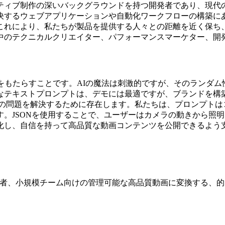
ティブ制作の深いバックグラウンドを持つ開発者であり、現代の
決するウェブアプリケーションや自動化ワークフローの構築にあ
これにより、私たちが製品を提供する人々との距離を近く保ち
中のテクニカルクリエイター、パフォーマンスマーケター、開
をもたらすことです。AIの魔法は刺激的ですが、そのランダ
なテキストプロンプトは、デモには最適ですが、ブランドを構
この問題を解決するために存在します。私たちは、プロンプトは
。JSONを使用することで、ユーザーはカメラの動きから照
化し、自信を持って高品質な動画コンテンツを公開できるよう
発者、小規模チーム向けの管理可能な高品質動画に変換する、的