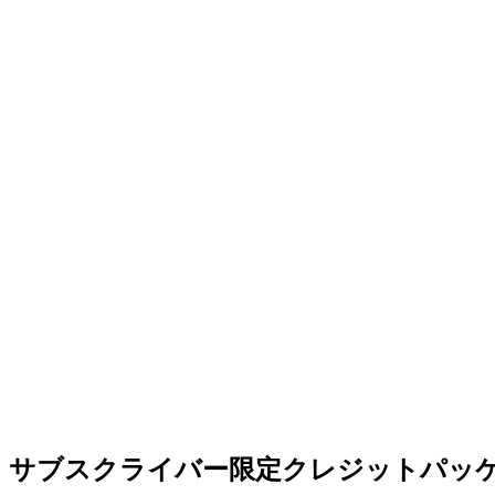
$39.90
$69.9
/月
年間請求
月3,000クレジット
全AIモデル
全動画モデル
全画像モデル
最大解像度 4K
同時実行数 10
最高キュー優先度
無制限の履歴
ウォーターマークなし
サブスクライバー限定クレジットパッ