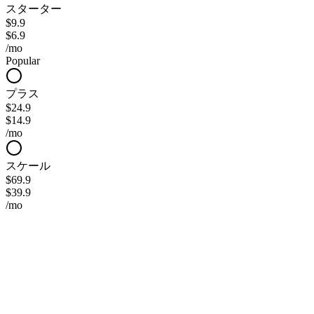
スターター
$9.9
$6.9
/mo
Popular
プラス
$24.9
$14.9
/mo
スケール
$69.9
$39.9
/mo
スターター
個人利用を始める方に最適
$6.90
$9.9
/月