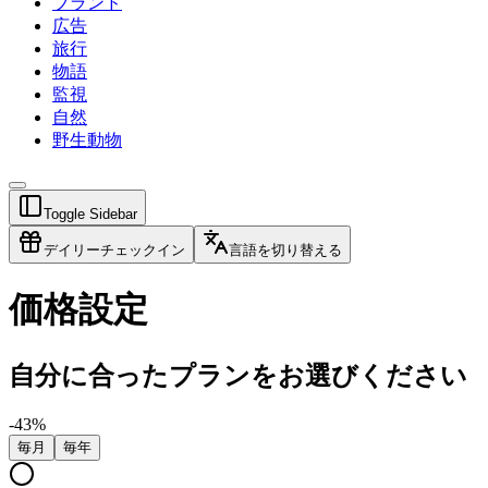
ブランド
広告
旅行
物語
監視
自然
野生動物
Toggle Sidebar
デイリーチェックイン
言語を切り替える
価格設定
自分に合ったプランをお選びください
-
43
%
毎月
毎年