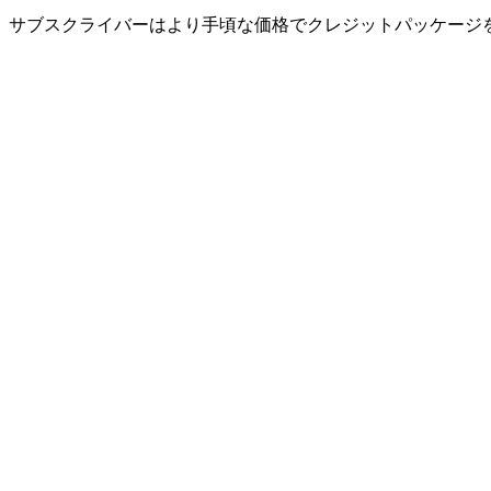
サブスクライバーはより手頃な価格でクレジットパッケージ
プロプラン（購読者）
バッチ作成用の1600クレジット
$79.90
一回のみ
1600 クレジット
有効期限：365日
ミディアムプラン（購読者向け）
一括作成用800クレジット
$39.90
一回のみ