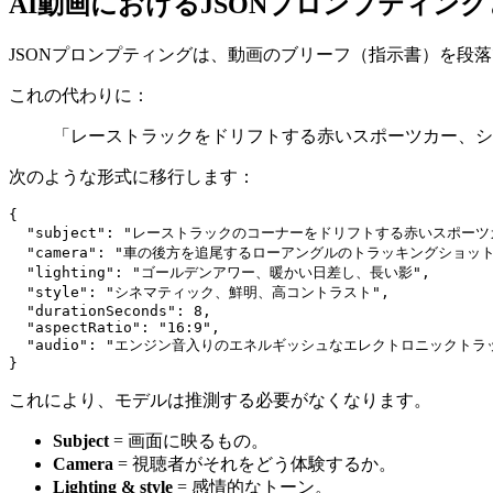
AI動画におけるJSONプロンプティン
JSONプロンプティングは、動画のブリーフ（指示書）を段
これの代わりに：
「レーストラックをドリフトする赤いスポーツカー、シネ
次のような形式に移行します：
{

  "subject": "レーストラックのコーナーをドリフトする赤いスポーツカ
  "camera": "車の後方を追尾するローアングルのトラッキングショット"
  "lighting": "ゴールデンアワー、暖かい日差し、長い影",

  "style": "シネマティック、鮮明、高コントラスト",

  "durationSeconds": 8,

  "aspectRatio": "16:9",

  "audio": "エンジン音入りのエネルギッシュなエレクトロニックトラッ
これにより、モデルは推測する必要がなくなります。
Subject
= 画面に映るもの。
Camera
= 視聴者がそれをどう体験するか。
Lighting & style
= 感情的なトーン。