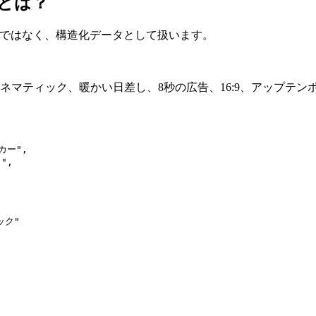
グとは？
落ではなく、構造化データとして扱います。
マティック、暖かい日差し、8秒の広告、16:9、アップテン
ー",

,

ク"
