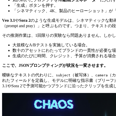
「生成」ボタンを押す。
「シネマティック、4K、製品のヒーローショット」が
Veo 3.1
や
Sora 2
のような生成モデルは、シネマティックな動
（prompt and pray）」と呼ぶものです。つまり、テ
その推測作業は、1回限りの実験なら問題ありません。しか
大規模なA/Bテストを実施している場合。
数十のアセットにわたってブランドの一貫性が必要な場
生成のたびに時間、クレジット、予算が消費される場合
ここで、JSONプロンプティングが状況を一変させます。
曖昧なテキストの代わりに、
（被写体）、
（カ
subject
camera
れたフィールドを定義し、モデルに明確な指示書（ブリーフ
3.1やSora 2で予測可能かつブランドに沿ったクリップを生成