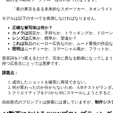
「夜の東京を走る未来的なスポーツカー、ネオンライト
モデルは以下のすべてを推測しなければなりません。
正確な被写体は何か？
カメラは
固定か、手持ちか、トラッキングか、ドローン
レンズは
広角か、標準か、望遠か？
これは
製品のヒーロー広告なのか、ムード重視の作品な
照明は
ムーディーか、コマーシャル風か、フラットか、
形容詞を1つ変えるだけで、完全に異なる動画になってしまう
持つ広告主にとっては悪夢です。
課題点：
成功したショットを確実に再現できない。
何が変わったのか分からないため、A/Bテストがランダ
クリエイティブを3つから30にスケールしようとする
自由形式のプロンプトは探索には適していますが、
制作シス