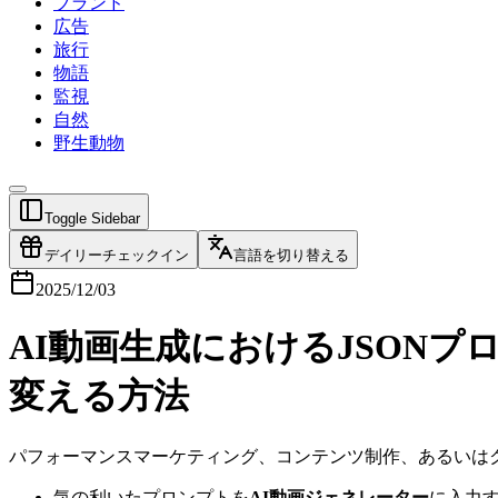
ブランド
広告
旅行
物語
監視
自然
野生動物
Toggle Sidebar
デイリーチェックイン
言語を切り替える
2025/12/03
AI動画生成におけるJSONプロ
変える方法
パフォーマンスマーケティング、コンテンツ制作、あるいは
気の利いたプロンプトを
AI動画ジェネレーター
に入力