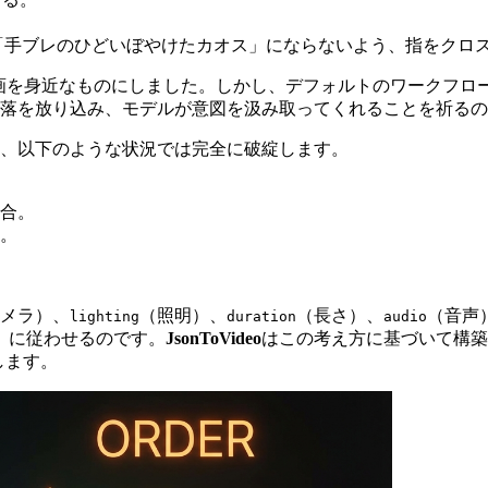
「手ブレのひどいぼやけたカオス」にならないよう、指をクロ
画を身近なものにしました。しかし、デフォルトのワークフロ
キストの段落を放り込み、モデルが意図を汲み取ってくれることを祈る
し、以下のような状況では完全に破綻します。
合。
。
メラ）、
（照明）、
（長さ）、
（音声
lighting
duration
audio
）に従わせるのです。
JsonToVideo
はこの考え方に基づいて構築
します。